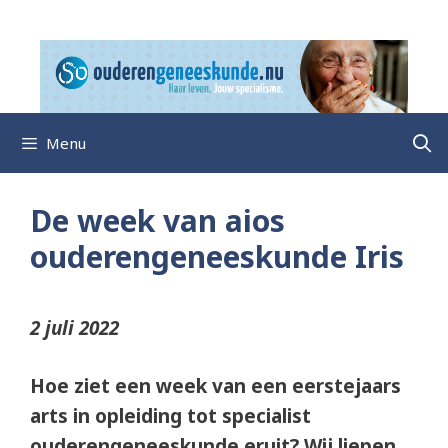
Ga
naar
de
inhoud
Menu
De week van aios
ouderengeneeskunde Iris
2 juli 2022
Hoe ziet een week van een eerstejaars
arts in opleiding tot specialist
ouderengeneeskunde eruit? Wij liepen