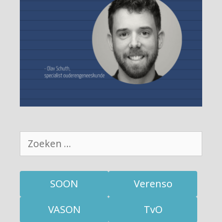
Zoek
naar:
SOON
Verenso
VASON
TvO