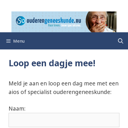
Ga
naar
de
inhoud
Menu
Loop een dagje mee!
Meld je aan en loop een dag mee met een
aios of specialist ouderengeneeskunde:
Naam: