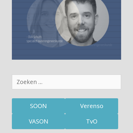
Zoek
naar:
SOON
Verenso
VASON
TvO