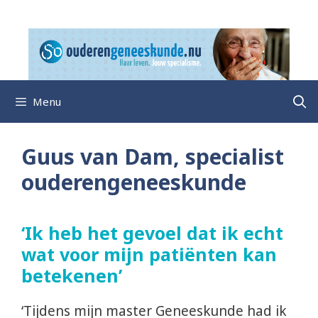
Ga
naar
de
inhoud
Menu
Guus van Dam, specialist
ouderengeneeskunde
‘Ik heb het gevoel dat ik echt
wat voor mijn patiënten kan
betekenen’
‘Tijdens mijn master Geneeskunde had ik