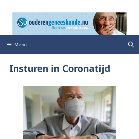
Ga
naar
de
inhoud
Menu
Insturen in Coronatijd