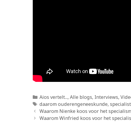
Categorieën
Aios vertelt...
,
Alle blogs
,
Interviews
,
Vide
Tags
daarom ouderengeneeskunde
,
speciali
Waarom Nienke koos voor het speciali
Waarom Winfried koos voor het specia