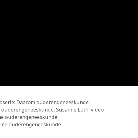
oserie: Daarom ouderengeneeskunde
st ouderengeneeskunde
,
Susanne Loth
,
video
sme ouderengeneeskunde
lisme ouderengeneeskunde