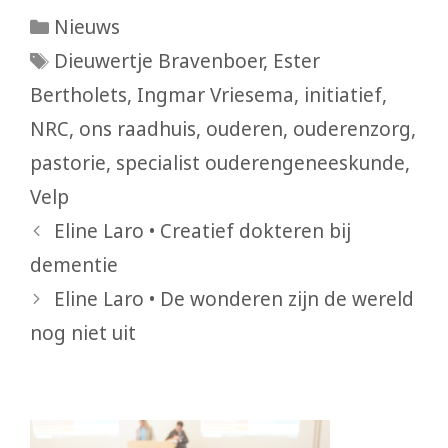
Categorieën
Nieuws
Tags
Dieuwertje Bravenboer
,
Ester
Bertholets
,
Ingmar Vriesema
,
initiatief
,
NRC
,
ons raadhuis
,
ouderen
,
ouderenzorg
,
pastorie
,
specialist ouderengeneeskunde
,
Velp
Eline Laro • Creatief dokteren bij
dementie
Eline Laro • De wonderen zijn de wereld
nog niet uit