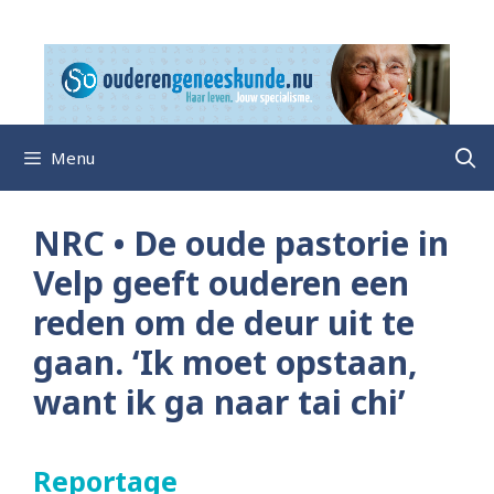
Ga
naar
de
inhoud
Menu
NRC • De oude pastorie in
Velp geeft ouderen een
reden om de deur uit te
gaan. ‘Ik moet opstaan,
want ik ga naar tai chi’
Reportage