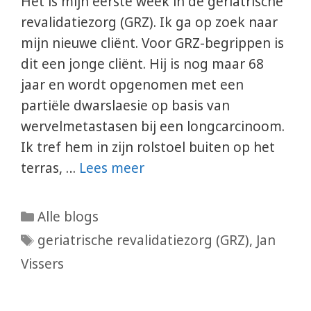
Het is mijn eerste week in de geriatrische
revalidatiezorg (GRZ). Ik ga op zoek naar
mijn nieuwe cliënt. Voor GRZ-begrippen is
dit een jonge cliënt. Hij is nog maar 68
jaar en wordt opgenomen met een
partiële dwarslaesie op basis van
wervelmetastasen bij een longcarcinoom.
Ik tref hem in zijn rolstoel buiten op het
terras, …
Lees meer
Categorieën
Alle blogs
Tags
geriatrische revalidatiezorg (GRZ)
,
Jan
Vissers