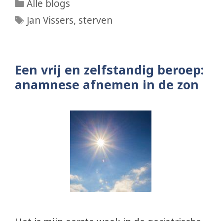
Categorieën
Alle blogs
Tags
Jan Vissers
,
sterven
Een vrij en zelfstandig beroep:
anamnese afnemen in de zon