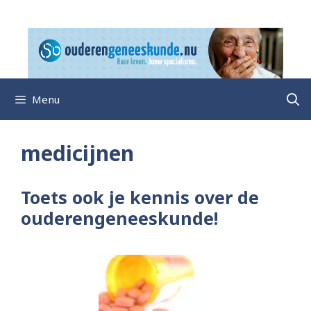
Ga
naar
de
inhoud
Menu
medicijnen
Toets ook je kennis over de
ouderengeneeskunde!