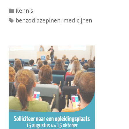
Categorieën
Kennis
Tags
benzodiazepinen
,
medicijnen