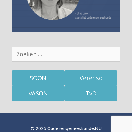
Zoek
naar:
SOON
Verenso
VASON
TvO
© 2026 Ouderengeneeskunde.NU