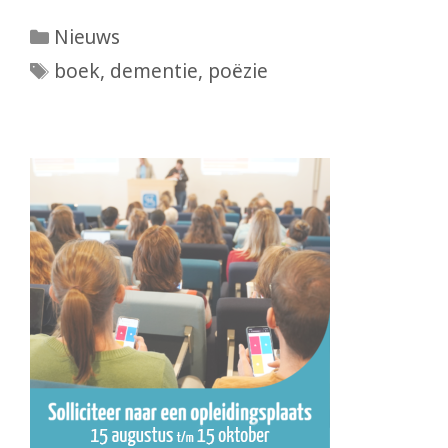
Categorieën
Nieuws
Tags
boek
,
dementie
,
poëzie