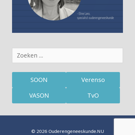
Zoek
naar:
SOON
Verenso
VASON
TvO
© 2026 Ouderengeneeskunde.NU