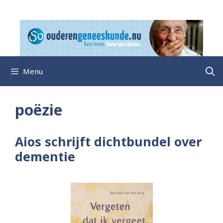
Ga
naar
de
inhoud
Menu
poëzie
Aios schrijft dichtbundel over
dementie