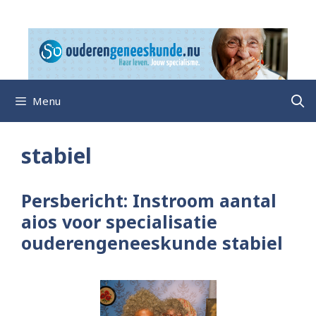
Ga
naar
de
inhoud
Menu
stabiel
Persbericht: Instroom aantal
aios voor specialisatie
ouderengeneeskunde stabiel