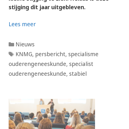
stijging dit jaar uitgebleven.
Lees meer
Categorieën
Nieuws
Tags
KNMG
,
persbericht
,
specialisme
ouderengeneeskunde
,
specialist
ouderengeneeskunde
,
stabiel