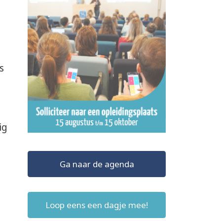
s
ig
Ga naar de agenda
Loop eens een dagje mee!