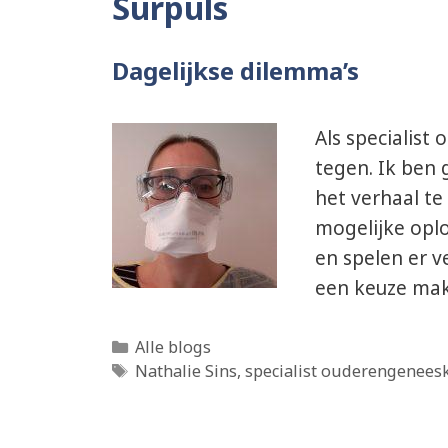
Surpuls
Dagelijkse dilemma’s
Als specialis
tegen. Ik ben
het verhaal te
mogelijke oplo
en spelen er v
een keuze mak
Categorieën
Alle blogs
Tags
Nathalie Sins
,
specialist ouderengenee