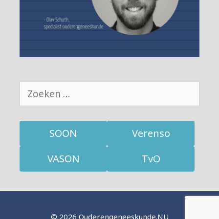
Zoek
naar:
SOON
Verenso
VASON
TvO
© 2026 Ouderengeneeskunde.NU