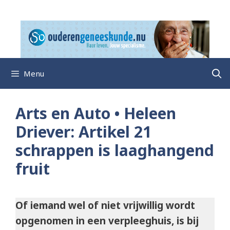
Ga
naar
de
inhoud
Menu
Arts en Auto • Heleen
Driever: Artikel 21
schrappen is laaghangend
fruit
Of iemand wel of niet vrijwillig wordt
opgenomen in een verpleeghuis, is bij