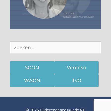
Zoek
naar:
SOON
Verenso
VASON
TvO
© 2026 Ouderengeneeskunde.NU