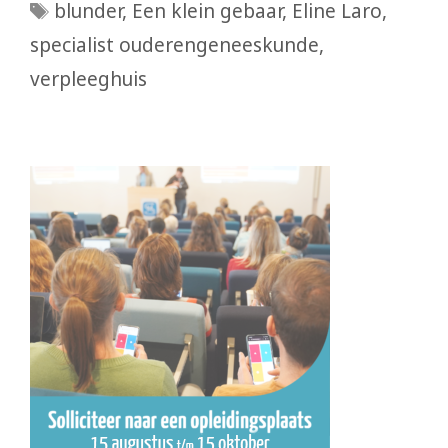
Tags
blunder
,
Een klein gebaar
,
Eline Laro
,
specialist ouderengeneeskunde
,
verpleeghuis