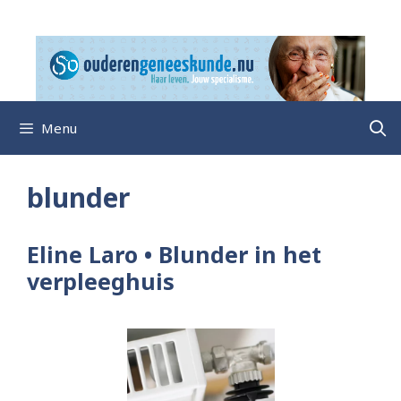
Ga
naar
de
inhoud
Menu
blunder
Eline Laro • Blunder in het
verpleeghuis