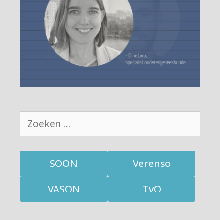
Zoek
naar:
SOON
Verenso
VASON
TvO