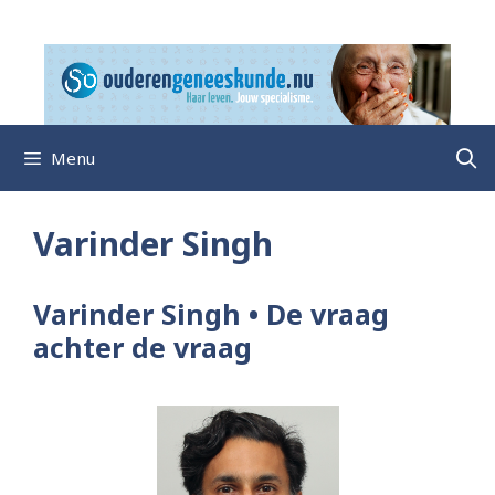
Ga
naar
de
inhoud
Menu
Varinder Singh
Varinder Singh • De vraag
achter de vraag