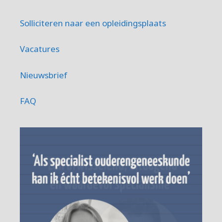
Solliciteren naar een opleidingsplaats
Vacatures
Nieuwsbrief
FAQ