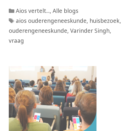
Categorieën
Aios vertelt...
,
Alle blogs
Tags
aios ouderengeneeskunde
,
huisbezoek
,
ouderengeneeskunde
,
Varinder Singh
,
vraag