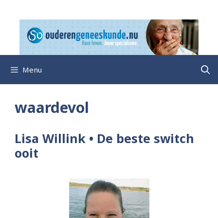
Ga
naar
de
inhoud
Menu
waardevol
Lisa Willink • De beste switch
ooit