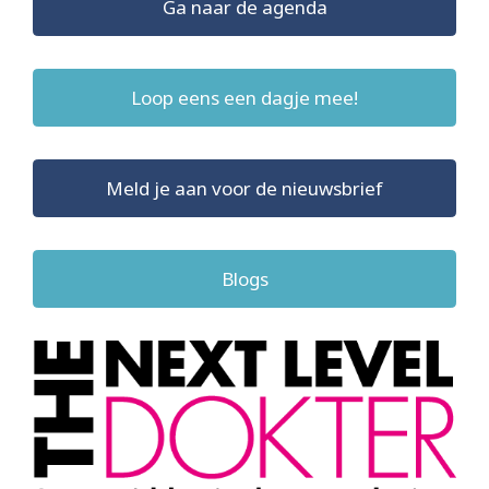
Ga naar de agenda
Loop eens een dagje mee!
Meld je aan voor de nieuwsbrief
Blogs