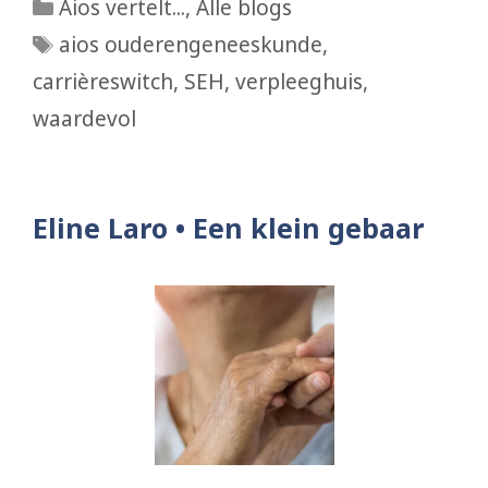
Categorieën
Aios vertelt...
,
Alle blogs
Tags
aios ouderengeneeskunde
,
carrièreswitch
,
SEH
,
verpleeghuis
,
waardevol
Eline Laro • Een klein gebaar